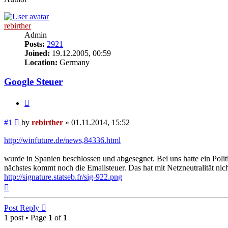
rebirther
Admin
Posts:
2921
Joined:
19.12.2005, 00:59
Location:
Germany
Google Steuer
Quote
Post
#1
by
rebirther
»
01.11.2014, 15:52
http://winfuture.de/news,84336.html
wurde in Spanien beschlossen und abgesegnet. Bei uns hatte ein Politi
nächstes kommt noch die Emailsteuer. Das hat mit Netzneutralität nic
http://signature.statseb.fr/sig-922.png
Top
Post Reply
1 post • Page
1
of
1