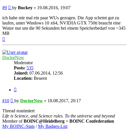
Post
#9
by
Buckey
»
19.08.2016, 19:07
ich habe mir mal ein paar WUs gezogen. Die App scheint gut zu
laufen, unter Windows 10 x64, NVIDIA GTX 750ti braucht eine
Wutze nur um die 90 Sekunden bei einem Speicherbedarf von ~345
MB
Top
DoctorNow
Moderator
Posts:
535
Joined:
07.06.2014, 12:56
Location:
Beuern
Quote
Post
#10
by
DoctorNow
»
18.08.2017, 20:17
Thread reanimiert
Life is Science, and Science rules. To the universe and beyond
Member of
BOINC@Heidelberg
+
BOINC Confederation
My BOINC-Stats
/
My Badges-List