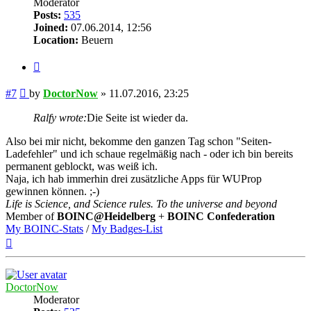
Moderator
Posts:
535
Joined:
07.06.2014, 12:56
Location:
Beuern
Quote
Post
#7
by
DoctorNow
»
11.07.2016, 23:25
Ralfy wrote:
Die Seite ist wieder da.
Also bei mir nicht, bekomme den ganzen Tag schon "Seiten-
Ladefehler" und ich schaue regelmäßig nach - oder ich bin bereits
permanent geblockt, was weiß ich.
Naja, ich hab immerhin drei zusätzliche Apps für WUProp
gewinnen können. ;-)
Life is Science, and Science rules. To the universe and beyond
Member of
BOINC@Heidelberg
+
BOINC Confederation
My BOINC-Stats
/
My Badges-List
Top
DoctorNow
Moderator