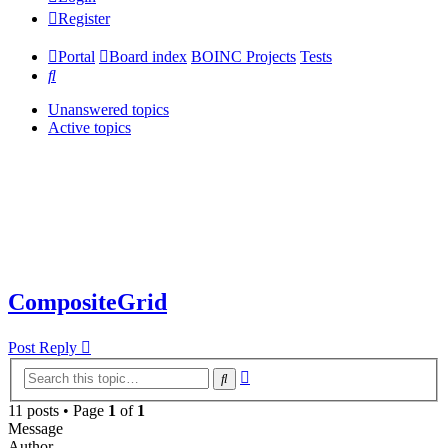
Register
Portal
Board index
BOINC Projects
Tests
Search
Unanswered topics
Active topics
CompositeGrid
Post Reply
Advanced
Search
search
11 posts • Page
1
of
1
Message
Author