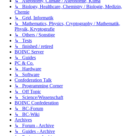
↳ Astronomy, Climate / Astronomie, Klima
↳ Biology, Healthcare, Chemistry / Biologie, Medizin,
Chemie
↳ Grid, Informatik
↳ Mathematics, Physics, Cryptography / Mathematik,
Physik, Kryptografie
↳ Others / Sonstige
↳ Tests
↳ finished / retired
BOINC Server
↳ Guides
PC & Co.
↳ Hardware
↳ Software
Confederation Talk
↳ Programming Corner
↳ Off Topic
↳ Science/Wissenschaft
BOINC Confederation
↳ BC-Forum
↳ BC-Wiki
Archives
↳ Forum - Archive
↳ Guides - Archive