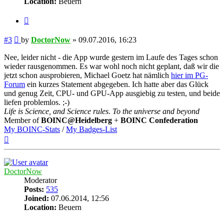
Location:
Beuern
Quote
Post
#3
by
DoctorNow
»
09.07.2016, 16:23
Nee, leider nicht - die App wurde gestern im Laufe des Tages schon
wieder rausgenommen. Es war wohl noch nicht geplant, daß wir die
jetzt schon ausprobieren, Michael Goetz hat nämlich
hier im PG-
Forum
ein kurzes Statement abgegeben. Ich hatte aber das Glück
und genug Zeit, CPU- und GPU-App ausgiebig zu testen, und beide
liefen problemlos. ;-)
Life is Science, and Science rules. To the universe and beyond
Member of
BOINC@Heidelberg
+
BOINC Confederation
My BOINC-Stats
/
My Badges-List
Top
DoctorNow
Moderator
Posts:
535
Joined:
07.06.2014, 12:56
Location:
Beuern