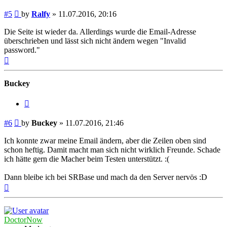
Post
#5
by
Ralfy
»
11.07.2016, 20:16
Die Seite ist wieder da. Allerdings wurde die Email-Adresse
überschrieben und lässt sich nicht ändern wegen "Invalid
password."
Top
Buckey
Quote
Post
#6
by
Buckey
»
11.07.2016, 21:46
Ich konnte zwar meine Email ändern, aber die Zeilen oben sind
schon heftig. Damit macht man sich nicht wirklich Freunde. Schade
ich hätte gern die Macher beim Testen unterstützt. :(
Dann bleibe ich bei SRBase und mach da den Server nervös :D
Top
DoctorNow