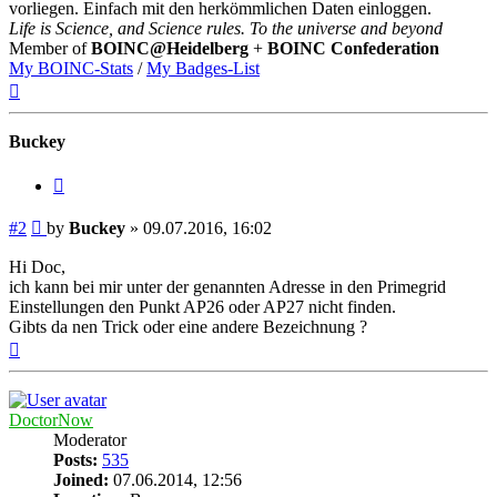
vorliegen. Einfach mit den herkömmlichen Daten einloggen.
Life is Science, and Science rules. To the universe and beyond
Member of
BOINC@Heidelberg
+
BOINC Confederation
My BOINC-Stats
/
My Badges-List
Top
Buckey
Quote
Post
#2
by
Buckey
»
09.07.2016, 16:02
Hi Doc,
ich kann bei mir unter der genannten Adresse in den Primegrid
Einstellungen den Punkt AP26 oder AP27 nicht finden.
Gibts da nen Trick oder eine andere Bezeichnung ?
Top
DoctorNow
Moderator
Posts:
535
Joined:
07.06.2014, 12:56