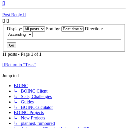
Top
Post Reply
Display:
Sort by:
Direction:
11 posts • Page
1
of
1
Return to “Tests”
Jump to
BOINC
↳ BOINC Client
↳ Stats, Challenges
↳ Guides
↳ BOINCcalculator
BOINC Projects
↳ New Projects
↳ planned, rumoured