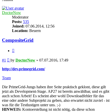
DoctorNow
Moderator
Posts:
535
Joined:
07.06.2014, 12:56
Location:
Beuern
CompositeGrid
Quote
Post
#1
by
DoctorNow
»
07.07.2016, 17:49
http://dev.primegrid.com/
Team
Die PrimeGrid-Jungs haben ihre Seite praktisch geklont, diese gilt
jetzt als Development-Stage. AP27 ist bereits anwählbar, und es gibt
auch schon Arbeit! Es scheint aber wohl Downloadfehler für das
eine oder andere Subprojekt zu geben, also erwartet nicht zuviel - ist
was für die Testlustigen unter uns. ;-)
HINWEIS:
Kontoerstellung ist nicht nötig, da diese schon