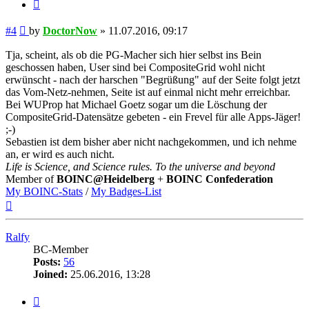
Quote
Post
#4
by
DoctorNow
»
11.07.2016, 09:17
Tja, scheint, als ob die PG-Macher sich hier selbst ins Bein
geschossen haben, User sind bei CompositeGrid wohl nicht
erwünscht - nach der harschen "Begrüßung" auf der Seite folgt jetzt
das Vom-Netz-nehmen, Seite ist auf einmal nicht mehr erreichbar.
Bei WUProp hat Michael Goetz sogar um die Löschung der
CompositeGrid-Datensätze gebeten - ein Frevel für alle Apps-Jäger!
;-)
Sebastien ist dem bisher aber nicht nachgekommen, und ich nehme
an, er wird es auch nicht.
Life is Science, and Science rules. To the universe and beyond
Member of
BOINC@Heidelberg
+
BOINC Confederation
My BOINC-Stats
/
My Badges-List
Top
Ralfy
BC-Member
Posts:
56
Joined:
25.06.2016, 13:28
Quote