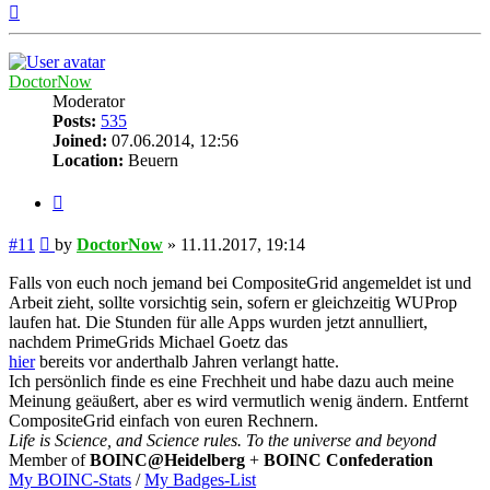
Top
DoctorNow
Moderator
Posts:
535
Joined:
07.06.2014, 12:56
Location:
Beuern
Quote
Post
#11
by
DoctorNow
»
11.11.2017, 19:14
Falls von euch noch jemand bei CompositeGrid angemeldet ist und
Arbeit zieht, sollte vorsichtig sein, sofern er gleichzeitig WUProp
laufen hat. Die Stunden für alle Apps wurden jetzt annulliert,
nachdem PrimeGrids Michael Goetz das
hier
bereits vor anderthalb Jahren verlangt hatte.
Ich persönlich finde es eine Frechheit und habe dazu auch meine
Meinung geäußert, aber es wird vermutlich wenig ändern. Entfernt
CompositeGrid einfach von euren Rechnern.
Life is Science, and Science rules. To the universe and beyond
Member of
BOINC@Heidelberg
+
BOINC Confederation
My BOINC-Stats
/
My Badges-List