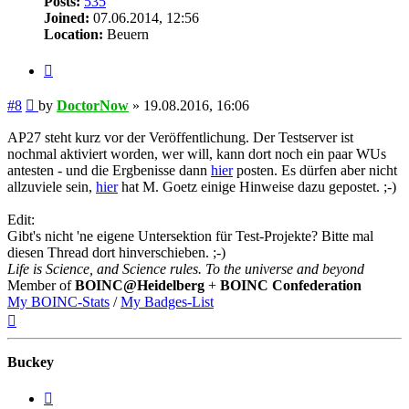
Posts:
535
Joined:
07.06.2014, 12:56
Location:
Beuern
Quote
Post
#8
by
DoctorNow
»
19.08.2016, 16:06
AP27 steht kurz vor der Veröffentlichung. Der Testserver ist
nochmal aktiviert worden, wer will, kann dort noch ein paar WUs
antesten - und die Ergbenisse dann
hier
posten. Es dürfen aber nicht
allzuviele sein,
hier
hat M. Goetz einige Hinweise dazu gepostet. ;-)
Edit:
Gibt's nicht 'ne eigene Untersektion für Test-Projekte? Bitte mal
diesen Thread dort hinverschieben. ;-)
Life is Science, and Science rules. To the universe and beyond
Member of
BOINC@Heidelberg
+
BOINC Confederation
My BOINC-Stats
/
My Badges-List
Top
Buckey
Quote