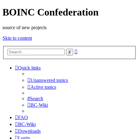
BOINC Confederation
source of new projects
Skip to content
Advanced
Search
search
Quick links
Unanswered topics
Active topics
Search
BC-Wiki
FAQ
BC-Wiki
Downloads
Login