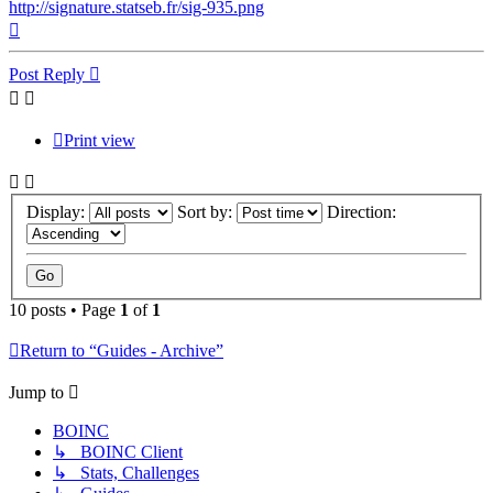
http://signature.statseb.fr/sig-935.png
Top
Post Reply
Print view
Display:
Sort by:
Direction:
10 posts • Page
1
of
1
Return to “Guides - Archive”
Jump to
BOINC
↳ BOINC Client
↳ Stats, Challenges