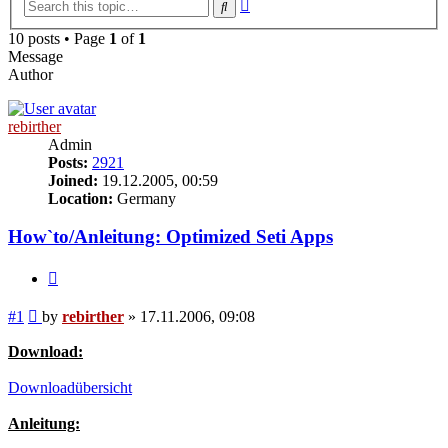
Advanced
Search
search
10 posts • Page
1
of
1
Message
Author
rebirther
Admin
Posts:
2921
Joined:
19.12.2005, 00:59
Location:
Germany
How`to/Anleitung: Optimized Seti Apps
Quote
Post
#1
by
rebirther
»
17.11.2006, 09:08
Download:
Downloadübersicht
Anleitung: