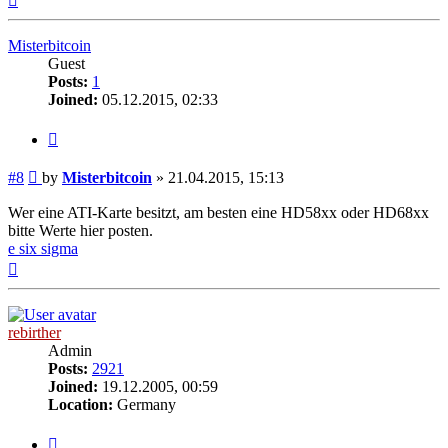
Misterbitcoin
Guest
Posts:
1
Joined:
05.12.2015, 02:33
Quote
Post
#8
by
Misterbitcoin
»
21.04.2015, 15:13
Wer eine ATI-Karte besitzt, am besten eine HD58xx oder HD68xx
bitte Werte hier posten.
e six sigma
Top
rebirther
Admin
Posts:
2921
Joined:
19.12.2005, 00:59
Location:
Germany
Quote