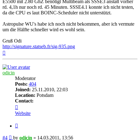
E5500 mit 2.80 GhZ benötigt Multibeam als SSSE3 anstatt vorher
rd. 4,1h nur noch rd. 45 Minuten. SSSE4.1 konnte ich nicht testen,
da die CPU es laut BOINC-Scheduler nicht unterstützt.
Astropulse WU's habe ich noch nicht bekommen, aber ich vermute
um die Hälfte schneller wird es wohl sein.
Gruß Odi
http://signature.statseb.fr/sig-935.png
Top
odicin
Moderator
Posts:
404
Joined:
25.11.2010, 22:03
Location:
Potsdam
Contact:
Contact
odicin
Website
Quote
Post
#4
by
odicin
»
14.03.2011, 13:56