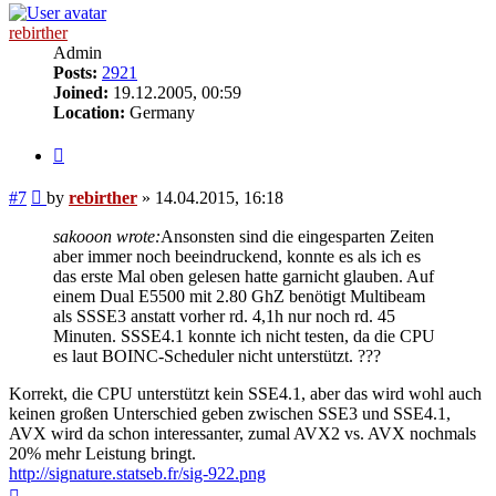
rebirther
Admin
Posts:
2921
Joined:
19.12.2005, 00:59
Location:
Germany
Quote
Post
#7
by
rebirther
»
14.04.2015, 16:18
sakooon wrote:
Ansonsten sind die eingesparten Zeiten
aber immer noch beeindruckend, konnte es als ich es
das erste Mal oben gelesen hatte garnicht glauben. Auf
einem Dual E5500 mit 2.80 GhZ benötigt Multibeam
als SSSE3 anstatt vorher rd. 4,1h nur noch rd. 45
Minuten. SSSE4.1 konnte ich nicht testen, da die CPU
es laut BOINC-Scheduler nicht unterstützt. ???
Korrekt, die CPU unterstützt kein SSE4.1, aber das wird wohl auch
keinen großen Unterschied geben zwischen SSE3 und SSE4.1,
AVX wird da schon interessanter, zumal AVX2 vs. AVX nochmals
20% mehr Leistung bringt.
http://signature.statseb.fr/sig-922.png
Top