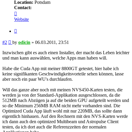
Location:
Potsdam
Contact:
Contact
odicin
Website
Quote
Post
#2
by
odicin
»
06.03.2011, 23:51
Inzwischen gibt es auch einen Installer, der macht das Leben leichter
und man kann auswählen, welche Apps man haben will.
Habe die Cuda App mit meiner 8800GT getestet, hier habe ich
keine signifikanten Geschwindigkeitsvorteile sehen können, lasse
aber noch ein paar WU's durchlaufen.
Will das ganze aber noch mit meinen NVS450-Karten testen, die
werden ja von der Standard-Applikation ausgeschlossen, da die
512MB nach Abzügen ja auf die beiden GPU aufgeteilt werden und
so die Minimum 256MB RAM nicht mehr vorhanden sind. Die
Optimized Cuda App läuft wohl mit nur 220MB, das sollte dann
eigentlich hinhauen. Auf den Rechnern mit den NVS-Karten werde
ich dann auch den optimized Multibeam und Astropulse Client
testen, da ich dort auch die Referenzzeiten der normalen