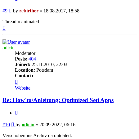
Post
#9
by
rebirther
»
18.08.2017, 18:58
Thread reanimated
Top
odicin
Moderator
Posts:
404
Joined:
25.11.2010, 22:03
Location:
Potsdam
Contact:
Contact
odicin
Website
Re: How`to/Anleitung: Optimized Seti Apps
Quote
Post
#10
by
odicin
»
20.09.2022, 06:16
Verschoben ins Archiv da outdated.