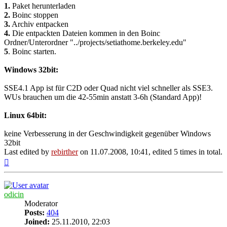
1.
Paket herunterladen
2.
Boinc stoppen
3.
Archiv entpacken
4.
Die entpackten Dateien kommen in den Boinc
Ordner/Unterordner "../projects/setiathome.berkeley.edu"
5
. Boinc starten.
Windows 32bit:
SSE4.1 App ist für C2D oder Quad nicht viel schneller als SSE3.
WUs brauchen um die 42-55min anstatt 3-6h (Standard App)!
Linux 64bit:
keine Verbesserung in der Geschwindigkeit gegenüber Windows
32bit
Last edited by
rebirther
on 11.07.2008, 10:41, edited 5 times in total.
Top
odicin
Moderator
Posts:
404
Joined:
25.11.2010, 22:03