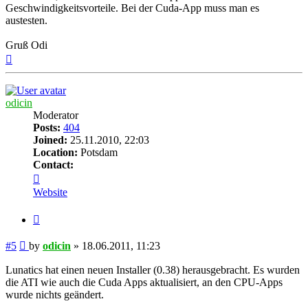
Geschwindigkeitsvorteile. Bei der Cuda-App muss man es
austesten.
Gruß Odi
Top
odicin
Moderator
Posts:
404
Joined:
25.11.2010, 22:03
Location:
Potsdam
Contact:
Contact
odicin
Website
Quote
Post
#5
by
odicin
»
18.06.2011, 11:23
Lunatics hat einen neuen Installer (0.38) herausgebracht. Es wurden
die ATI wie auch die Cuda Apps aktualisiert, an den CPU-Apps
wurde nichts geändert.