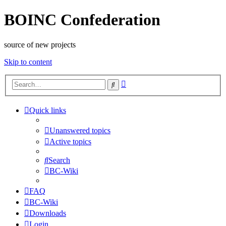
BOINC Confederation
source of new projects
Skip to content
Advanced
Search
search
Quick links
Unanswered topics
Active topics
Search
BC-Wiki
FAQ
BC-Wiki
Downloads
Login