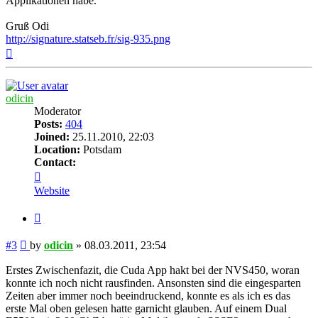
Applikationen habe.
Gruß Odi
http://signature.statseb.fr/sig-935.png
Top
odicin
Moderator
Posts:
404
Joined:
25.11.2010, 22:03
Location:
Potsdam
Contact:
Contact
odicin
Website
Quote
Post
#3
by
odicin
»
08.03.2011, 23:54
Erstes Zwischenfazit, die Cuda App hakt bei der NVS450, woran
konnte ich noch nicht rausfinden. Ansonsten sind die eingesparten
Zeiten aber immer noch beeindruckend, konnte es als ich es das
erste Mal oben gelesen hatte garnicht glauben. Auf einem Dual