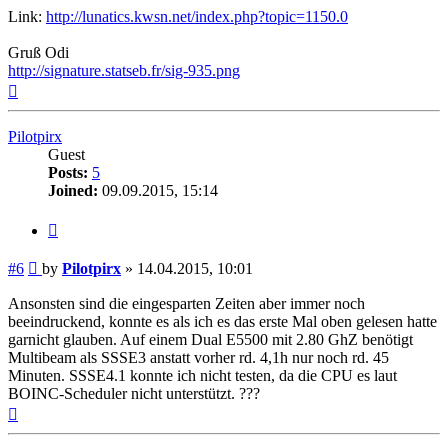
Link:
http://lunatics.kwsn.net/index.php?topic=1150.0
Gruß Odi
http://signature.statseb.fr/sig-935.png
Top
Pilotpirx
Guest
Posts:
5
Joined:
09.09.2015, 15:14
Quote
Post
#6
by
Pilotpirx
»
14.04.2015, 10:01
Ansonsten sind die eingesparten Zeiten aber immer noch
beeindruckend, konnte es als ich es das erste Mal oben gelesen hatte
garnicht glauben. Auf einem Dual E5500 mit 2.80 GhZ benötigt
Multibeam als SSSE3 anstatt vorher rd. 4,1h nur noch rd. 45
Minuten. SSSE4.1 konnte ich nicht testen, da die CPU es laut
BOINC-Scheduler nicht unterstützt. ???
Top