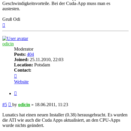
Geschwindigkeitsvorteile. Bei der Cuda-App muss man es
austesten.
Gruß Odi
Top
odicin
Moderator
Posts:
404
Joined:
25.11.2010, 22:03
Location:
Potsdam
Contact:
Contact
odicin
Website
Quote
Post
#5
by
odicin
»
18.06.2011, 11:23
Lunatics hat einen neuen Installer (0.38) herausgebracht. Es wurden
die ATI wie auch die Cuda Apps aktualisiert, an den CPU-Apps
wurde nichts geändert.