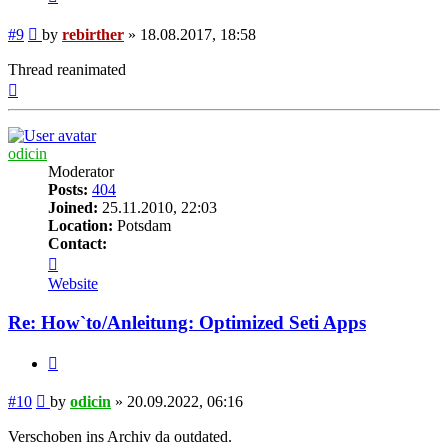
Post
#9
by
rebirther
»
18.08.2017, 18:58
Thread reanimated
Top
odicin
Moderator
Posts:
404
Joined:
25.11.2010, 22:03
Location:
Potsdam
Contact:
Contact
odicin
Website
Re: How`to/Anleitung: Optimized Seti Apps
Quote
Post
#10
by
odicin
»
20.09.2022, 06:16
Verschoben ins Archiv da outdated.