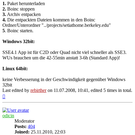
1.
Paket herunterladen
2.
Boinc stoppen
3.
Archiv entpacken
4.
Die entpackten Dateien kommen in den Boinc
Ordner/Unterordner "../projects/setiathome.berkeley.edu"
5
. Boinc starten.
Windows 32bit:
SSE4.1 App ist für C2D oder Quad nicht viel schneller als SSE3.
WUs brauchen um die 42-55min anstatt 3-6h (Standard App)!
Linux 64bit:
keine Verbesserung in der Geschwindigkeit gegenüber Windows
32bit
Last edited by
rebirther
on 11.07.2008, 10:41, edited 5 times in total.
Top
odicin
Moderator
Posts:
404
Joined:
25.11.2010, 22:03