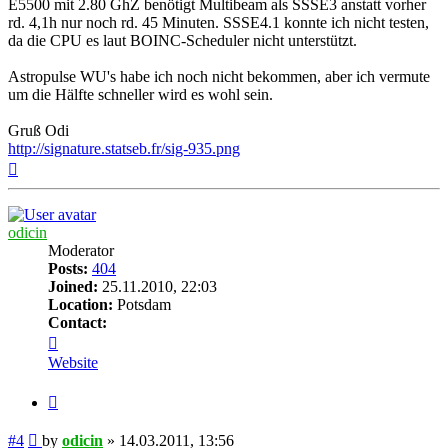
E5500 mit 2.80 GhZ benötigt Multibeam als SSSE3 anstatt vorher
rd. 4,1h nur noch rd. 45 Minuten. SSSE4.1 konnte ich nicht testen,
da die CPU es laut BOINC-Scheduler nicht unterstützt.
Astropulse WU's habe ich noch nicht bekommen, aber ich vermute
um die Hälfte schneller wird es wohl sein.
Gruß Odi
http://signature.statseb.fr/sig-935.png
Top
odicin
Moderator
Posts:
404
Joined:
25.11.2010, 22:03
Location:
Potsdam
Contact:
Contact
odicin
Website
Quote
Post
#4
by
odicin
»
14.03.2011, 13:56