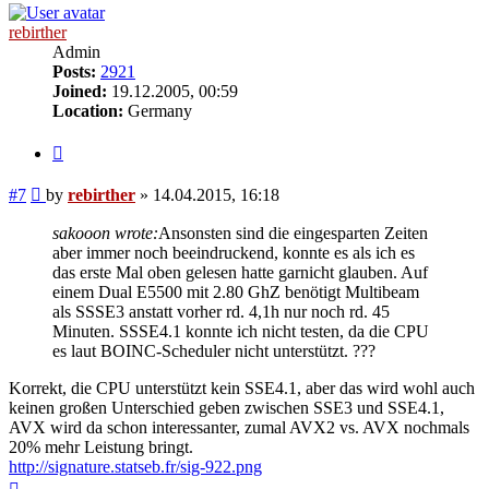
rebirther
Admin
Posts:
2921
Joined:
19.12.2005, 00:59
Location:
Germany
Quote
Post
#7
by
rebirther
»
14.04.2015, 16:18
sakooon wrote:
Ansonsten sind die eingesparten Zeiten
aber immer noch beeindruckend, konnte es als ich es
das erste Mal oben gelesen hatte garnicht glauben. Auf
einem Dual E5500 mit 2.80 GhZ benötigt Multibeam
als SSSE3 anstatt vorher rd. 4,1h nur noch rd. 45
Minuten. SSSE4.1 konnte ich nicht testen, da die CPU
es laut BOINC-Scheduler nicht unterstützt. ???
Korrekt, die CPU unterstützt kein SSE4.1, aber das wird wohl auch
keinen großen Unterschied geben zwischen SSE3 und SSE4.1,
AVX wird da schon interessanter, zumal AVX2 vs. AVX nochmals
20% mehr Leistung bringt.
http://signature.statseb.fr/sig-922.png
Top