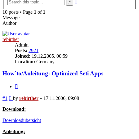
Advanced
Search
search
10 posts • Page
1
of
1
Message
Author
rebirther
Admin
Posts:
2921
Joined:
19.12.2005, 00:59
Location:
Germany
How`to/Anleitung: Optimized Seti Apps
Quote
Post
#1
by
rebirther
»
17.11.2006, 09:08
Download:
Downloadübersicht
Anleitung: