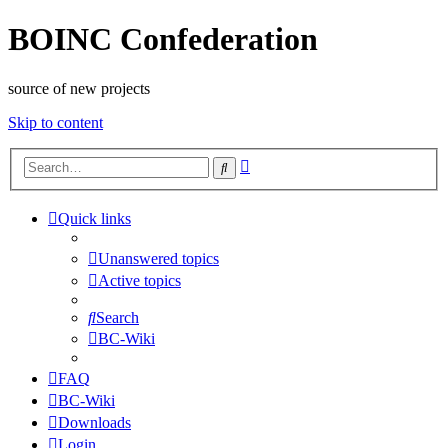
BOINC Confederation
source of new projects
Skip to content
Advanced
Search
search
Quick links
Unanswered topics
Active topics
Search
BC-Wiki
FAQ
BC-Wiki
Downloads
Login