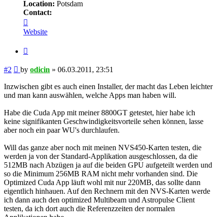
Location:
Potsdam
Contact:
Contact
odicin
Website
Quote
Post
#2
by
odicin
»
06.03.2011, 23:51
Inzwischen gibt es auch einen Installer, der macht das Leben leichter
und man kann auswählen, welche Apps man haben will.
Habe die Cuda App mit meiner 8800GT getestet, hier habe ich
keine signifikanten Geschwindigkeitsvorteile sehen können, lasse
aber noch ein paar WU's durchlaufen.
Will das ganze aber noch mit meinen NVS450-Karten testen, die
werden ja von der Standard-Applikation ausgeschlossen, da die
512MB nach Abzügen ja auf die beiden GPU aufgeteilt werden und
so die Minimum 256MB RAM nicht mehr vorhanden sind. Die
Optimized Cuda App läuft wohl mit nur 220MB, das sollte dann
eigentlich hinhauen. Auf den Rechnern mit den NVS-Karten werde
ich dann auch den optimized Multibeam und Astropulse Client
testen, da ich dort auch die Referenzzeiten der normalen