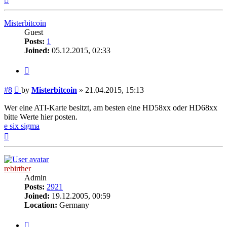
Misterbitcoin
Guest
Posts:
1
Joined:
05.12.2015, 02:33
Quote
Post
#8
by
Misterbitcoin
»
21.04.2015, 15:13
Wer eine ATI-Karte besitzt, am besten eine HD58xx oder HD68xx
bitte Werte hier posten.
e six sigma
Top
rebirther
Admin
Posts:
2921
Joined:
19.12.2005, 00:59
Location:
Germany
Quote