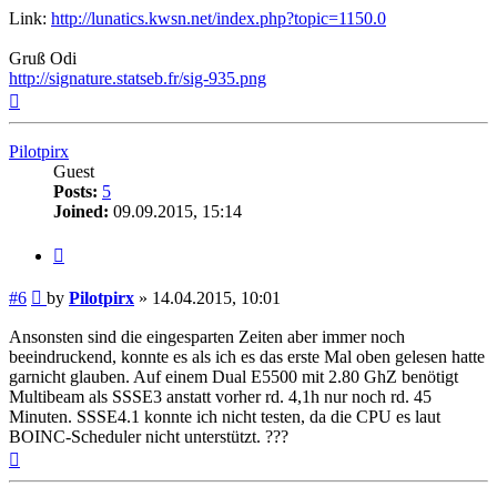
Link:
http://lunatics.kwsn.net/index.php?topic=1150.0
Gruß Odi
http://signature.statseb.fr/sig-935.png
Top
Pilotpirx
Guest
Posts:
5
Joined:
09.09.2015, 15:14
Quote
Post
#6
by
Pilotpirx
»
14.04.2015, 10:01
Ansonsten sind die eingesparten Zeiten aber immer noch
beeindruckend, konnte es als ich es das erste Mal oben gelesen hatte
garnicht glauben. Auf einem Dual E5500 mit 2.80 GhZ benötigt
Multibeam als SSSE3 anstatt vorher rd. 4,1h nur noch rd. 45
Minuten. SSSE4.1 konnte ich nicht testen, da die CPU es laut
BOINC-Scheduler nicht unterstützt. ???
Top