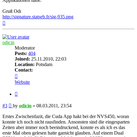
Applikationen habe.
Gruß Odi
http://signature.statseb.fr/sig-935.png
Top
odicin
Moderator
Posts:
404
Joined:
25.11.2010, 22:03
Location:
Potsdam
Contact:
Contact
odicin
Website
Quote
Post
#3
by
odicin
»
08.03.2011, 23:54
Erstes Zwischenfazit, die Cuda App hakt bei der NVS450, woran
konnte ich noch nicht rausfinden. Ansonsten sind die eingesparten
Zeiten aber immer noch beeindruckend, konnte es als ich es das
erste Mal oben gelesen hatte garnicht glauben. Auf einem Dual