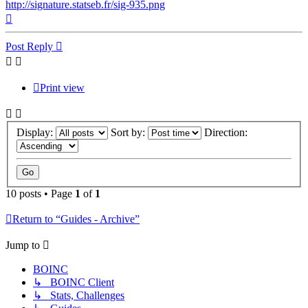
http://signature.statseb.fr/sig-935.png
Top
Post Reply
Print view
Display:
Sort by:
Direction:
10 posts • Page
1
of
1
Return to “Guides - Archive”
Jump to
BOINC
↳ BOINC Client
↳ Stats, Challenges