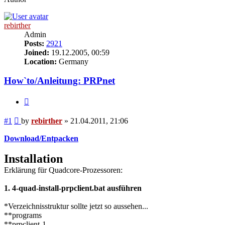
rebirther
Admin
Posts:
2921
Joined:
19.12.2005, 00:59
Location:
Germany
How`to/Anleitung: PRPnet
Quote
Post
#1
by
rebirther
»
21.04.2011, 21:06
Download/Entpacken
Installation
Erklärung für Quadcore-Prozessoren:
1. 4-quad-install-prpclient.bat ausführen
*Verzeichnisstruktur sollte jetzt so aussehen...
**programs
**prpclient-1