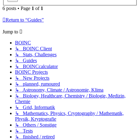
6 posts • Page
1
of
1
Return to “Guides”
Jump to
BOINC
↳ BOINC Client
↳ Stats, Challenges
↳ Guides
↳ BOINCcalculator
BOINC Projects
↳ New Projects
↳ planned, rumoured
↳ Astronomy, Climate / Astronomie, Klima
↳ Biology, Healthcare, Chemistry / Biologie, Medizin,
Chemie
↳ Grid, Informatik
↳ Mathematics, Physics, Cryptography / Mathematik,
Physik, Kryptografie
↳ Others / Sonstige
↳ Tests
↳ finished / retired