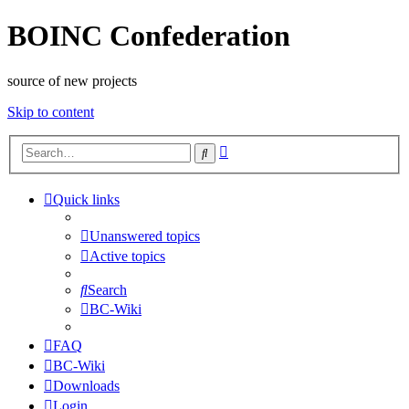
BOINC Confederation
source of new projects
Skip to content
Advanced
Search
search
Quick links
Unanswered topics
Active topics
Search
BC-Wiki
FAQ
BC-Wiki
Downloads
Login