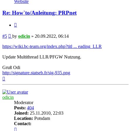
Website
Re: How`to/Anleitung: PRPnet
Quote
Post
#5
by
odicin
»
20.09.2022, 06:14
https://wiki.bc-team.org/index.php?titl ... eading_LLR
Update Multithread LLR/PFGW Nutzung.
Gruß Odi
http://signature.statseb.fr/sig-935.png
Top
odicin
Moderator
Posts:
404
Joined:
25.11.2010, 22:03
Location:
Potsdam
Contact:
Contact