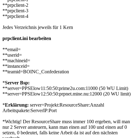
**prpclient-2
**prpclient-3
**prpclient-4
Jedes Verzeichnis jeweils für 1 Kern
prpclient.ini bearbeiten
**email=
**userid=
**machineid=
**instanceid=
**teamid=BOINC_Confederation
*
Server Bsp:
**server=PPSElow11:50:50:prime2u.com:11000 (50 WU Limit)
**server=PPSElow12:50:50:prpnet.mine.nu:12000 (20 WU limit)
*
Erklärung:
server=Projekt:ResourceShare:Anzahl
Arbeitspakete:ServerIP:Port
*Wichtig! Der ResourceShare muss immer 100 ergeben, will man
nur 2 Server ansteuern, kann man einen auf 100 und einen auf 0
setzen, 0 bedeutet, falls keine Arbeit da ist auf den nächsten