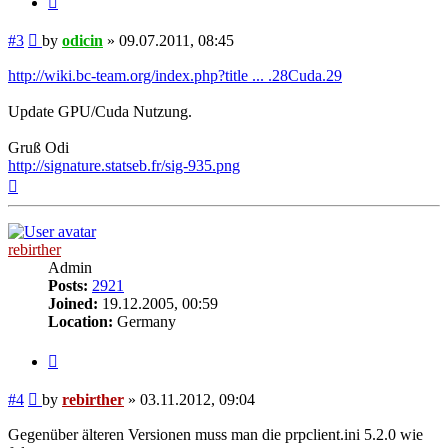
Post
#3
by
odicin
»
09.07.2011, 08:45
http://wiki.bc-team.org/index.php?title ... .28Cuda.29
Update GPU/Cuda Nutzung.
Gruß Odi
http://signature.statseb.fr/sig-935.png
Top
rebirther
Admin
Posts:
2921
Joined:
19.12.2005, 00:59
Location:
Germany
Quote
Post
#4
by
rebirther
»
03.11.2012, 09:04
Gegenüber älteren Versionen muss man die prpclient.ini 5.2.0 wie