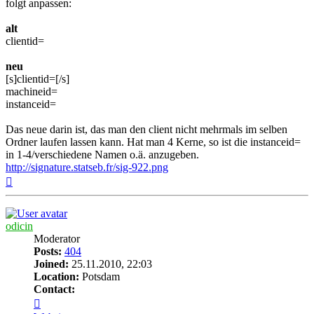
folgt anpassen:
alt
clientid=
neu
[s]clientid=[/s]
machineid=
instanceid=
Das neue darin ist, das man den client nicht mehrmals im selben
Ordner laufen lassen kann. Hat man 4 Kerne, so ist die instanceid=
in 1-4/verschiedene Namen o.ä. anzugeben.
http://signature.statseb.fr/sig-922.png
Top
odicin
Moderator
Posts:
404
Joined:
25.11.2010, 22:03
Location:
Potsdam
Contact:
Contact
odicin