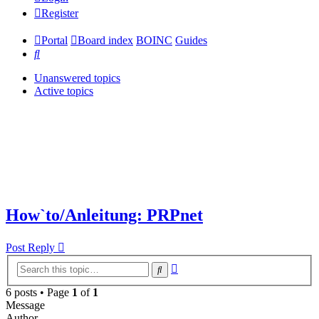
Register
Portal
Board index
BOINC
Guides
Search
Unanswered topics
Active topics
How`to/Anleitung: PRPnet
Post Reply
Advanced
Search
search
6 posts • Page
1
of
1
Message
Author