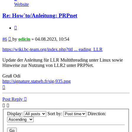
odicin
Website
Re: How`to/Anleitung: PRPnet
Quote
Post
#6
by
odicin
»
04.08.2023, 10:54
https://wiki.bc-team.org/index.php?titl ... eading_LLR
Update der Anleitung für LLR Multithreading unter Linux sowie
Hinweise zur Nutzung von LLR2 unter PRPNet.
Gruß Odi
http://signature.statseb.fr/sig-935.png
Top
Post Reply
Display:
Sort by:
Direction: