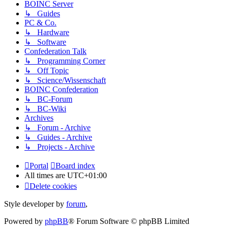
BOINC Server
↳ Guides
PC & Co.
↳ Hardware
↳ Software
Confederation Talk
↳ Programming Corner
↳ Off Topic
↳ Science/Wissenschaft
BOINC Confederation
↳ BC-Forum
↳ BC-Wiki
Archives
↳ Forum - Archive
↳ Guides - Archive
↳ Projects - Archive
Portal
Board index
All times are
UTC+01:00
Delete cookies
Style developer by
forum
,
Powered by
phpBB
® Forum Software © phpBB Limited