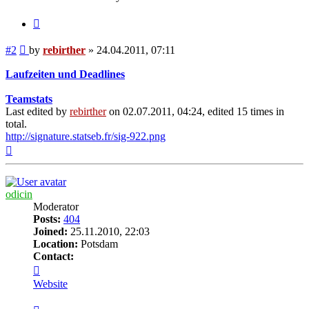
Quote
Post
#2
by
rebirther
»
24.04.2011, 07:11
Laufzeiten und Deadlines
Teamstats
Last edited by
rebirther
on 02.07.2011, 04:24, edited 15 times in
total.
http://signature.statseb.fr/sig-922.png
Top
odicin
Moderator
Posts:
404
Joined:
25.11.2010, 22:03
Location:
Potsdam
Contact:
Contact
odicin
Website
Quote