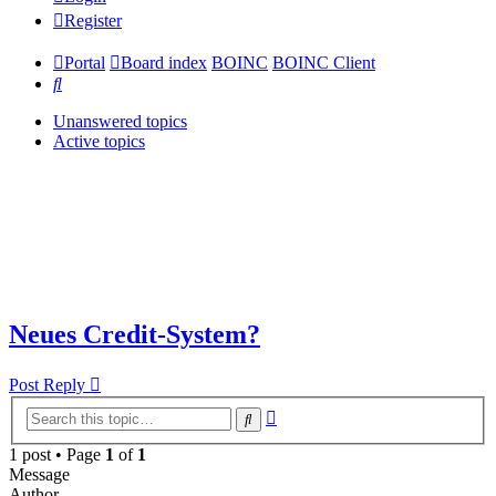
Register
Portal
Board index
BOINC
BOINC Client
Search
Unanswered topics
Active topics
Neues Credit-System?
Post Reply
Advanced
Search
search
1 post • Page
1
of
1
Message
Author