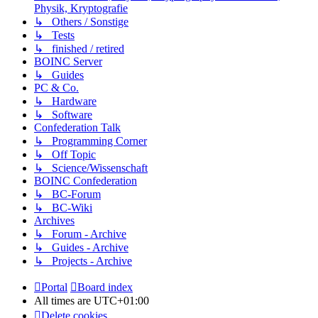
Physik, Kryptografie
↳ Others / Sonstige
↳ Tests
↳ finished / retired
BOINC Server
↳ Guides
PC & Co.
↳ Hardware
↳ Software
Confederation Talk
↳ Programming Corner
↳ Off Topic
↳ Science/Wissenschaft
BOINC Confederation
↳ BC-Forum
↳ BC-Wiki
Archives
↳ Forum - Archive
↳ Guides - Archive
↳ Projects - Archive
Portal
Board index
All times are
UTC+01:00
Delete cookies