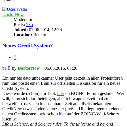
DoctorNow
Moderator
Posts:
535
Joined:
07.06.2014, 12:56
Location:
Beuern
Neues Credit-System?
Quote
Post
#1
by
DoctorNow
»
06.05.2016, 07:26
Ein mir bis dato unbekannter User geht derzeit in allen Projektforen
rum und postet einen Link zur offiziellen Diskussion für ein neues
Credit-System.
Diese wurde (schon) am 12.4.
hier
im BOINC-Forum gestartet. Wer
will, kann sich dort beteiligen, aber ich wage derzeit mal zu
bezweifeln, daß sich in absehbarer Zeit am allseits bekannten
CreditNew etwas ändert - trotz der großen Überlegungen zu einem
neuen Creditsystem, wie schon
hier
auf der BOINC-Wiki-Seite zu
lesen ist.
Life is Science, and Science rules. To the universe and beyond