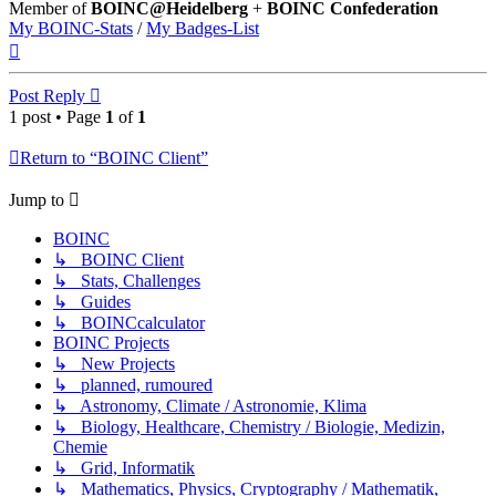
Member of
BOINC@Heidelberg
+
BOINC Confederation
My BOINC-Stats
/
My Badges-List
Top
Post Reply
1 post • Page
1
of
1
Return to “BOINC Client”
Jump to
BOINC
↳ BOINC Client
↳ Stats, Challenges
↳ Guides
↳ BOINCcalculator
BOINC Projects
↳ New Projects
↳ planned, rumoured
↳ Astronomy, Climate / Astronomie, Klima
↳ Biology, Healthcare, Chemistry / Biologie, Medizin,
Chemie
↳ Grid, Informatik
↳ Mathematics, Physics, Cryptography / Mathematik,