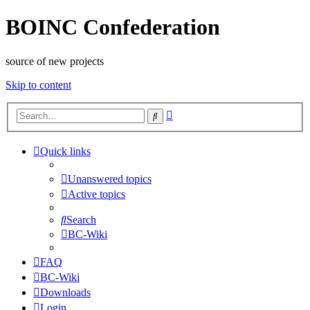
BOINC Confederation
source of new projects
Skip to content
Advanced
Search
search
Quick links
Unanswered topics
Active topics
Search
BC-Wiki
FAQ
BC-Wiki
Downloads
Login