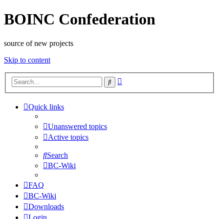
BOINC Confederation
source of new projects
Skip to content
Advanced
Search
search
Quick links
Unanswered topics
Active topics
Search
BC-Wiki
FAQ
BC-Wiki
Downloads
Login