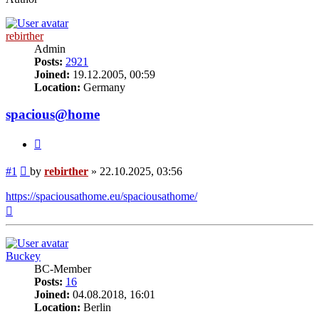
rebirther
Admin
Posts:
2921
Joined:
19.12.2005, 00:59
Location:
Germany
spacious@home
Quote
Post
#1
by
rebirther
»
22.10.2025, 03:56
https://spaciousathome.eu/spaciousathome/
Top
Buckey
BC-Member
Posts:
16
Joined:
04.08.2018, 16:01
Location:
Berlin