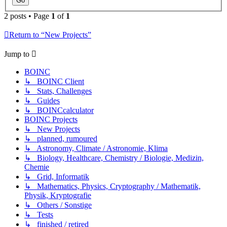
2 posts • Page
1
of
1
Return to “New Projects”
Jump to
BOINC
↳ BOINC Client
↳ Stats, Challenges
↳ Guides
↳ BOINCcalculator
BOINC Projects
↳ New Projects
↳ planned, rumoured
↳ Astronomy, Climate / Astronomie, Klima
↳ Biology, Healthcare, Chemistry / Biologie, Medizin,
Chemie
↳ Grid, Informatik
↳ Mathematics, Physics, Cryptography / Mathematik,
Physik, Kryptografie
↳ Others / Sonstige
↳ Tests
↳ finished / retired