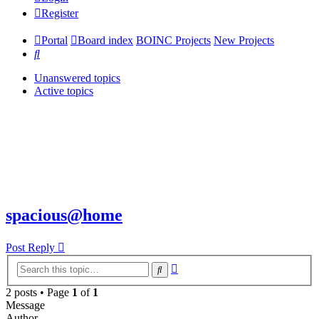
Register
Portal
Board index
BOINC Projects
New Projects
Search
Unanswered topics
Active topics
spacious@home
Post Reply
Advanced
Search
search
2 posts • Page
1
of
1
Message
Author